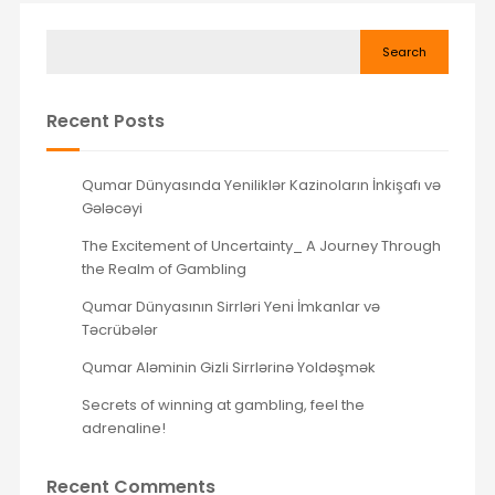
Search
Recent Posts
Qumar Dünyasında Yeniliklər Kazinoların İnkişafı və
Gələcəyi
The Excitement of Uncertainty_ A Journey Through
the Realm of Gambling
Qumar Dünyasının Sirrləri Yeni İmkanlar və
Təcrübələr
Qumar Aləminin Gizli Sirrlərinə Yoldəşmək
Secrets of winning at gambling, feel the
adrenaline!
Recent Comments