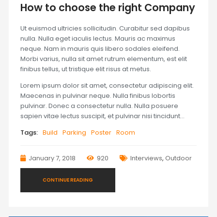
How to choose the right Company
Ut euismod ultricies sollicitudin. Curabitur sed dapibus
nulla. Nulla eget iaculis lectus. Mauris ac maximus
neque. Nam in mauris quis libero sodales eleifend.
Morbi varius, nulla sit amet rutrum elementum, est elit
finibus tellus, ut tristique elit risus at metus.
Lorem ipsum dolor sit amet, consectetur adipiscing elit.
Maecenas in pulvinar neque. Nulla finibus lobortis
pulvinar. Donec a consectetur nulla. Nulla posuere
sapien vitae lectus suscipit, et pulvinar nisi tincidunt…
Tags:
Build
Parking
Poster
Room
January 7, 2018
920
Interviews
,
Outdoor
CONTINUE READING