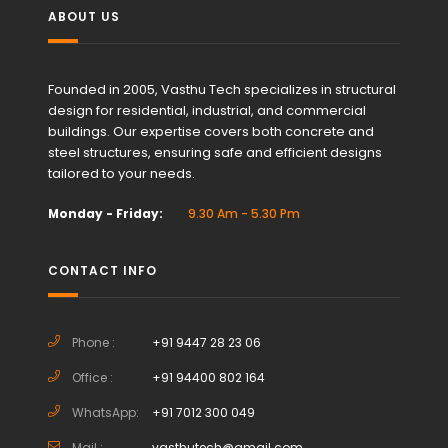
ABOUT US
Founded in 2005, Vasthu Tech specializes in structural
design for residential, industrial, and commercial
buildings. Our expertise covers both concrete and
steel structures, ensuring safe and efficient designs
tailored to your needs.
Monday - Friday:
9.30 Am - 5.30 Pm
CONTACT INFO
Phone :
+91 9447 28 23 06
Office :
+91 94400 802 164
WhatsApp:
+91 7012 300 049
Mail :
vasthutech@gmail.com