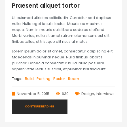
Praesent aliquet tortor
Ut euismod ultricies sollicitudin. Curabitur sed dapibus
nulla. Nulla eget iaculis lectus. Mauris ac maximus
neque. Nam in mauris quis libero sodales eleifend.
Morbi varius, nulla sit amet rutrum elementum, est elit
finibus tellus, ut tristique elit risus at metus.
Lorem ipsum dolor sit amet, consectetur adipiscing elit.
Maecenas in pulvinar neque. Nulla finibus lobortis
pulvinar. Donec a consectetur nulla. Nulla posuere
sapien vitae lectus suscipit, et pulvinar nisi tincidunt…
Tags:
Build
Parking
Poster
Room
November 5, 2015
630
Design
,
Interviews
CONTINUE READING