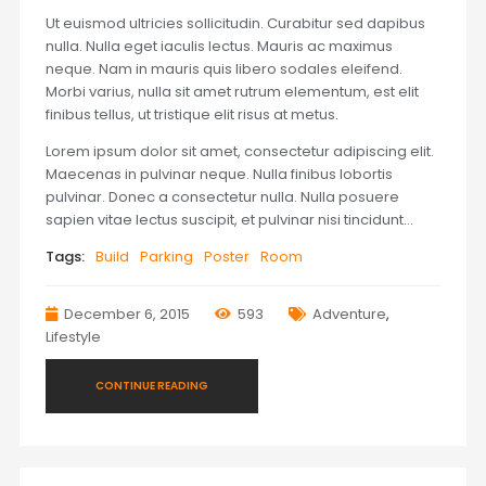
Ut euismod ultricies sollicitudin. Curabitur sed dapibus
nulla. Nulla eget iaculis lectus. Mauris ac maximus
neque. Nam in mauris quis libero sodales eleifend.
Morbi varius, nulla sit amet rutrum elementum, est elit
finibus tellus, ut tristique elit risus at metus.
Lorem ipsum dolor sit amet, consectetur adipiscing elit.
Maecenas in pulvinar neque. Nulla finibus lobortis
pulvinar. Donec a consectetur nulla. Nulla posuere
sapien vitae lectus suscipit, et pulvinar nisi tincidunt…
Tags:
Build
Parking
Poster
Room
December 6, 2015
593
Adventure
,
Lifestyle
CONTINUE READING