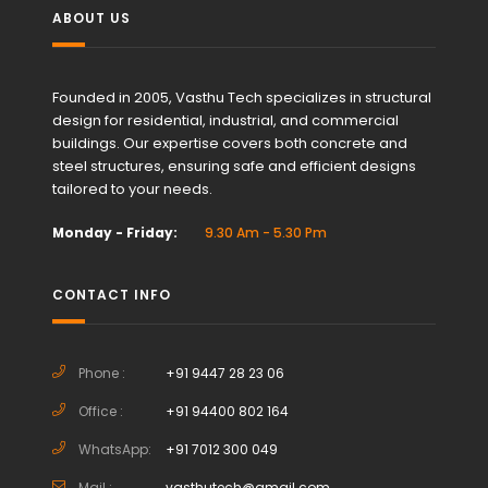
ABOUT US
Founded in 2005, Vasthu Tech specializes in structural
design for residential, industrial, and commercial
buildings. Our expertise covers both concrete and
steel structures, ensuring safe and efficient designs
tailored to your needs.
Monday - Friday:
9.30 Am - 5.30 Pm
CONTACT INFO
Phone :
+91 9447 28 23 06
Office :
+91 94400 802 164
WhatsApp:
+91 7012 300 049
Mail :
vasthutech@gmail.com