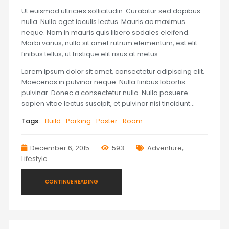
Ut euismod ultricies sollicitudin. Curabitur sed dapibus
nulla. Nulla eget iaculis lectus. Mauris ac maximus
neque. Nam in mauris quis libero sodales eleifend.
Morbi varius, nulla sit amet rutrum elementum, est elit
finibus tellus, ut tristique elit risus at metus.
Lorem ipsum dolor sit amet, consectetur adipiscing elit.
Maecenas in pulvinar neque. Nulla finibus lobortis
pulvinar. Donec a consectetur nulla. Nulla posuere
sapien vitae lectus suscipit, et pulvinar nisi tincidunt…
Tags:
Build
Parking
Poster
Room
December 6, 2015
593
Adventure
,
Lifestyle
CONTINUE READING