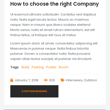
How to choose the right Company
Ut euismod ultricies sollicitudin. Curabitur sed dapibus
nulla. Nulla eget iaculis lectus. Mauris ac maximus
neque. Nam in mauris quis libero sodales eleifend.
Morbi varius, nulla sit amet rutrum elementum, est elit
finibus tellus, ut tristique elit risus at metus.
Lorem ipsum dolor sit amet, consectetur adipiscing elit.
Maecenas in pulvinar neque. Nulla finibus lobortis
pulvinar. Donec a consectetur nulla. Nulla posuere
sapien vitae lectus suscipit, et pulvinar nisi tincidunt…
Tags:
Build
Parking
Poster
Room
January 7, 2018
920
Interviews
,
Outdoor
CONTINUE READING