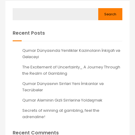
Search
Recent Posts
Qumar Dünyasında Yeniliklər Kazinoların İnkişafı və
Gələcəyi
The Excitement of Uncertainty_ A Journey Through
the Realm of Gambling
Qumar Dünyasının Sirrləri Yeni İmkanlar və
Təcrübələr
Qumar Aləminin Gizli Sirrlərinə Yoldəşmək
Secrets of winning at gambling, feel the
adrenaline!
Recent Comments