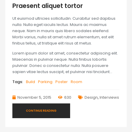
Praesent aliquet tortor
Ut euismod ultricies sollicitudin. Curabitur sed dapibus
nulla. Nulla eget iaculis lectus. Mauris ac maximus
neque. Nam in mauris quis libero sodales eleifend.
Morbi varius, nulla sit amet rutrum elementum, est elit
finibus tellus, ut tristique elit risus at metus.
Lorem ipsum dolor sit amet, consectetur adipiscing elit.
Maecenas in pulvinar neque. Nulla finibus lobortis
pulvinar. Donec a consectetur nulla. Nulla posuere
sapien vitae lectus suscipit, et pulvinar nisi tincidunt…
Tags:
Build
Parking
Poster
Room
November 5, 2015
630
Design
,
Interviews
CONTINUE READING