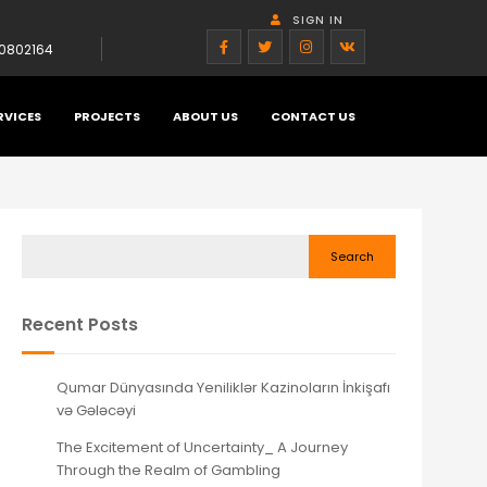
SIGN IN
0802164
RVICES
PROJECTS
ABOUT US
CONTACT US
Search
Recent Posts
Qumar Dünyasında Yeniliklər Kazinoların İnkişafı
və Gələcəyi
The Excitement of Uncertainty_ A Journey
Through the Realm of Gambling