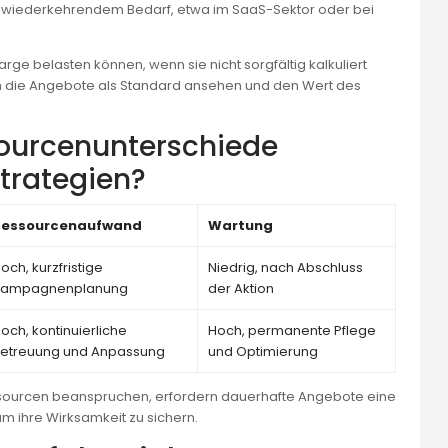
mit wiederkehrendem Bedarf, etwa im SaaS-Sektor oder bei
rge belasten können, wenn sie nicht sorgfältig kalkuliert
 die Angebote als Standard ansehen und den Wert des
ourcenunterschiede
Strategien?
Ressourcenaufwand
Wartung
och, kurzfristige
Niedrig, nach Abschluss
Kampagnenplanung
der Aktion
och, kontinuierliche
Hoch, permanente Pflege
etreuung und Anpassung
und Optimierung
ssourcen beanspruchen, erfordern dauerhafte Angebote eine
 um ihre Wirksamkeit zu sichern.