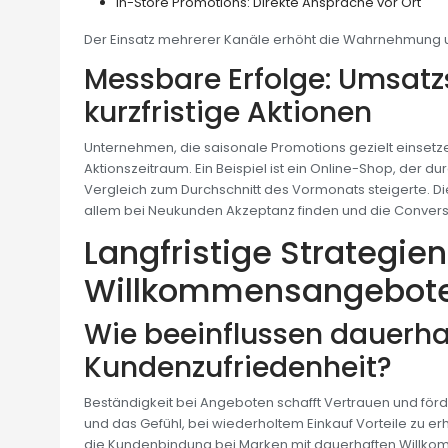
In-Store Promotions: Direkte Ansprache vor Ort
Der Einsatz mehrerer Kanäle erhöht die Wahrnehmung und
Messbare Erfolge: Umsatz
kurzfristige Aktionen
Unternehmen, die saisonale Promotions gezielt einset
Aktionszeitraum. Ein Beispiel ist ein Online-Shop, der
Vergleich zum Durchschnitt des Vormonats steigerte. Di
allem bei Neukunden Akzeptanz finden und die Convers
Langfristige Strategie
Willkommensangeboten
Wie beeinflussen dauerha
Kundenzufriedenheit?
Beständigkeit bei Angeboten schafft Vertrauen und för
und das Gefühl, bei wiederholtem Einkauf Vorteile zu erh
die Kundenbindung bei Marken mit dauerhaften Willko