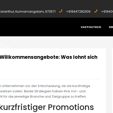
, Karanthur, Kunnamangalam, 673571
+919447282306
+91940
VASTHUTECH
SE
E WILLKOMMENSANGEBOTE: WAS LOHNT SICH MEHR?
Willkommensangebote: Was lohnt sich
 Unternehmen vor der Entscheidung, ob sie kurzfristige
tzen sollen. Beide Strategien haben ihre Vor- und
l für die jeweilige Branche und Zielgruppe zu treffen.
kurzfristiger Promotions