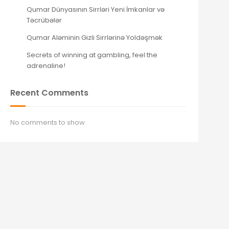
Qumar Dünyasının Sirrləri Yeni İmkanlar və
Təcrübələr
Qumar Aləminin Gizli Sirrlərinə Yoldəşmək
Secrets of winning at gambling, feel the
adrenaline!
Recent Comments
No comments to show.