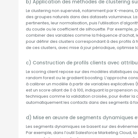
b) Application des méthodes de clustering s
Le clustering non supervisé, notamment par K-means, 
des groupes naturels dans des datasets volumineux. L
pertinentes, leur normalisation, puis l’utilisation d’a
du coude ou le coefficient de silhouette. Par exemple, p
combiner des variables comme la fréquence d’achat, l
pour définir des clusters correspondant à des profils à
de ces clusters, avec mise à jour périodique, optimise l
c) Construction de profils clients avec attrib
Le scoring client repose sur des modèles statistiques ou
random forest ou le gradient boosting. L’approche consist
à calibrer un modèle à partir de variables explicative
est un score allant de 0 à 100, indiquant la propension ou 
techniques comme la validation croisée, pour éviter la
automatiquement les contacts dans des segments à forte
d) Mise en œuvre de segments dynamiques e
Les segments dynamiques se basent sur des événeme
Par exemple, dans l’outil Salesforce Marketing Cloud, l