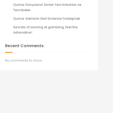
Qumar Dünyasının Sirrləri Yeni İmkanlar və
Təcrübələr
Qumar Aləminin Gizli Sirrlərinə Yoldəşmək
Secrets of winning at gambling, feel the
adrenaline!
Recent Comments
No comments to show.