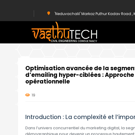
'Neduvachalil' Markaz Puthur Kadav Road 
HOME
UNCATEGORIZED
OPTIMISATION AVANCÉE DE LA SEGME
Optimisation avancée de la segmen
d’emailing hyper-ciblées : Approch
opérationnelle
19
Introduction : La complexité et l’imp
Dans l’univers concurrentiel du marketing digital, la se
démographique pour devenir un processus hautement 