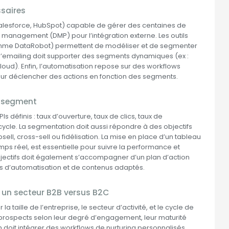
ssaires
 Salesforce, HubSpot) capable de gérer des centaines de
 management (DMP) pour l’intégration externe. Les outils
comme DataRobot) permettent de modéliser et de segmenter
d’emailing doit supporter des segments dynamiques (ex :
oud). Enfin, l’automatisation repose sur des workflows
our déclencher des actions en fonction des segments.
e segment
 définis : taux d’ouverture, taux de clics, taux de
cle. La segmentation doit aussi répondre à des objectifs
sell, cross-sell ou fidélisation. La mise en place d’un tableau
mps réel, est essentielle pour suivre la performance et
s objectifs doit également s’accompagner d’un plan d’action
 d’automatisation et de contenus adaptés.
 un secteur B2B versus B2C
 taille de l’entreprise, le secteur d’activité, et le cycle de
prospects selon leur degré d’engagement, leur maturité
n doit intégrer des workflows de nurturing personnalisés,