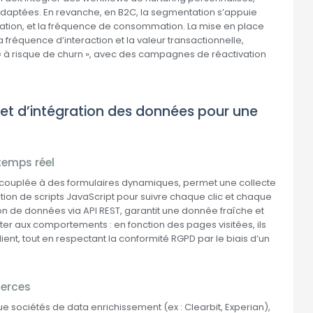
daptées. En revanche, en B2C, la segmentation s’appuie
sation, et la fréquence de consommation. La mise en place
fréquence d’interaction et la valeur transactionnelle,
« à risque de churn », avec des campagnes de réactivation
et d’intégration des données pour une
 temps réel
b, couplée à des formulaires dynamiques, permet une collecte
ation de scripts JavaScript pour suivre chaque clic et chaque
on de données via API REST, garantit une donnée fraîche et
er aux comportements : en fonction des pages visitées, ils
lient, tout en respectant la conformité RGPD par le biais d’un
ierces
que sociétés de data enrichissement (ex : Clearbit, Experian),