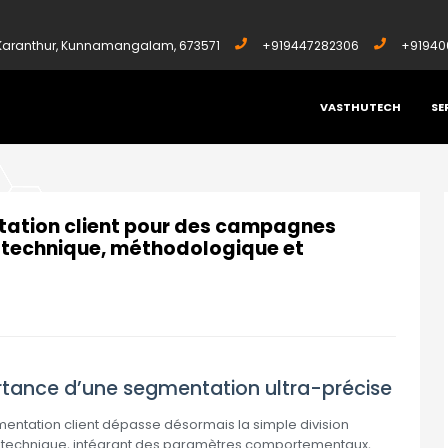
, Karanthur, Kunnamangalam, 673571
+919447282306
+91940
VASTHUTECH
SE
NTATION CLIENT POUR DES CAMPAGNES D’EMAILING HYPER-CIBLÉES : APPROCHE TEC
tation client pour des campagnes
e technique, méthodologique et
ortance d’une segmentation ultra-précise
gmentation client dépasse désormais la simple division
technique, intégrant des paramètres comportementaux,