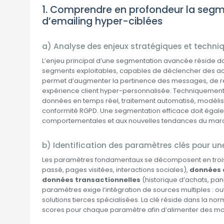
1. Comprendre en profondeur la seg
d’emailing hyper-ciblées
a) Analyse des enjeux stratégiques et techn
L’enjeu principal d’une segmentation avancée réside d
segments exploitables, capables de déclencher des acti
permet d’augmenter la pertinence des messages, de rédui
expérience client hyper-personnalisée. Techniquement, 
données en temps réel, traitement automatisé, modélisat
conformité RGPD. Une segmentation efficace doit égal
comportementales et aux nouvelles tendances du mar
b) Identification des paramètres clés pour u
Les paramètres fondamentaux se décomposent en trois
passé, pages visitées, interactions sociales),
données
données transactionnelles
(historique d’achats, pan
paramètres exige l’intégration de sources multiples : 
solutions tierces spécialisées. La clé réside dans la norm
scores pour chaque paramètre afin d’alimenter des mod