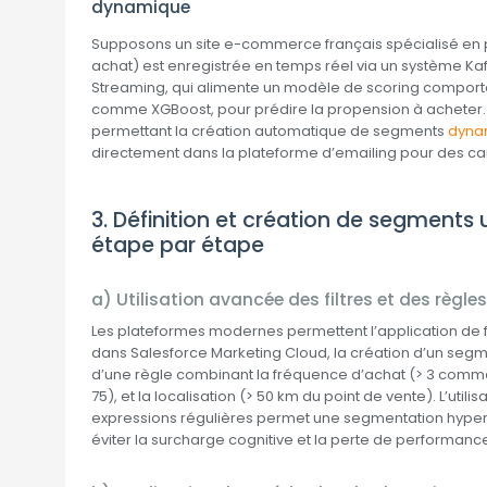
dynamique
Supposons un site e-commerce français spécialisé en pro
achat) est enregistrée en temps réel via un système Kafk
Streaming, qui alimente un modèle de scoring comport
comme XGBoost, pour prédire la propension à acheter. C
permettant la création automatique de segments
dyna
directement dans la plateforme d’emailing pour des c
3. Définition et création de segments
étape par étape
a) Utilisation avancée des filtres et des règles
Les plateformes modernes permettent l’application de f
dans Salesforce Marketing Cloud, la création d’un segment
d’une règle combinant la fréquence d’achat (> 3 comma
75), et la localisation (> 50 km du point de vente). L’uti
expressions régulières permet une segmentation hyper-fi
éviter la surcharge cognitive et la perte de performanc