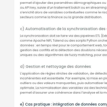
permet d’ajouter des paramètres démographiques ou sec
ou API key, suivie d’un traitement batch ou en streaming 
s’enrichit alors de variables contextuelles comme le risq
secteurs comme la finance ou la grande distribution.
c) Automatisation de la synchronisation des
La synchronisation doit se faire via des pipelines ETL (Ext
comme Apache NiFi, Talend ou des scripts Python orchest
données : en temps réel pour le comportement web, tou
gestion des conflits et la détection des doublons néces
uniques ou des algorithmes de fuzzy matching, pour a
d) Gestion et nettoyage des données
L’application de règles strictes de validation, de détec
incohérentes est essentielle. Par exemple, la mise en pla
outliers ou des valeurs manquantes, puis automatiser leu
optimale. La normalisation des variables via des techn
permet d’assurer une cohérence dans l’analyse et la mo
e) Cas pratique : intégration de données c