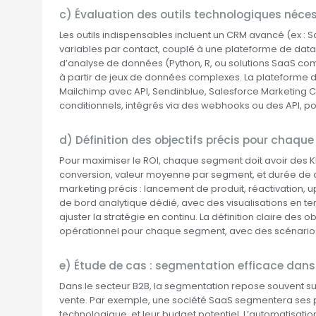
c) Évaluation des outils technologiques néce
Les outils indispensables incluent un CRM avancé (ex :
variables par contact, couplé à une plateforme de data
d’analyse de données (Python, R, ou solutions SaaS 
à partir de jeux de données complexes. La plateforme 
Mailchimp avec API, Sendinblue, Salesforce Marketing Cl
conditionnels, intégrés via des webhooks ou des API, p
d) Définition des objectifs précis pour chaqu
Pour maximiser le ROI, chaque segment doit avoir des KPIs
conversion, valeur moyenne par segment, et durée de cy
marketing précis : lancement de produit, réactivation, up
de bord analytique dédié, avec des visualisations en te
ajuster la stratégie en continu. La définition claire de
opérationnel pour chaque segment, avec des scénarios
e) Étude de cas : segmentation efficace dans
Dans le secteur B2B, la segmentation repose souvent sur la
vente. Par exemple, une société SaaS segmentera ses 
technologique, et leur budget potentiel. L’automatisatio