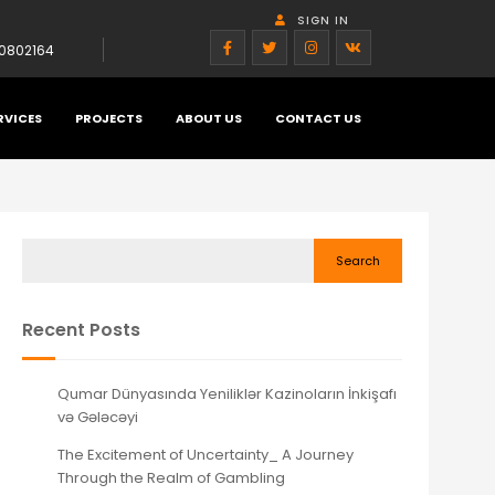
SIGN IN
0802164
RVICES
PROJECTS
ABOUT US
CONTACT US
HNIQUE, MÉTHODOLOGIQUE ET OPÉRATIONNELLE
Search
Recent Posts
Qumar Dünyasında Yeniliklər Kazinoların İnkişafı
və Gələcəyi
The Excitement of Uncertainty_ A Journey
Through the Realm of Gambling