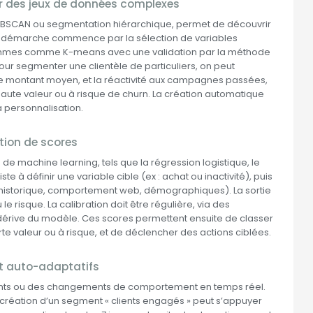
ur des jeux de données complexes
DBSCAN ou segmentation hiérarchique, permet de découvrir
a démarche commence par la sélection de variables
lgorithmes comme K-means avec une validation par la méthode
our segmenter une clientèle de particuliers, on peut
e montant moyen, et la réactivité aux campagnes passées,
 haute valeur ou à risque de churn. La création automatique
a personnalisation.
ution de scores
 de machine learning, tels que la régression logistique, le
e à définir une variable cible (ex : achat ou inactivité), puis
s (historique, comportement web, démographiques). La sortie
le risque. La calibration doit être régulière, via des
 dérive du modèle. Ces scores permettent ensuite de classer
 valeur ou à risque, et de déclencher des actions ciblées.
t auto-adaptatifs
nts ou des changements de comportement en temps réel.
a création d’un segment « clients engagés » peut s’appuyer