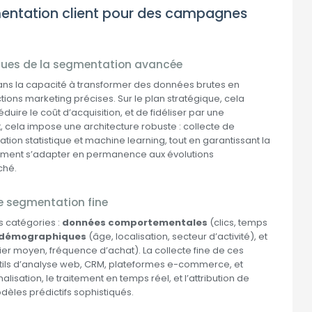
mentation client pour des campagnes
iques de la segmentation avancée
ans la capacité à transformer des données brutes en
ons marketing précises. Sur le plan stratégique, cela
re le coût d’acquisition, et de fidéliser par une
cela impose une architecture robuste : collecte de
ion statistique et machine learning, tout en garantissant la
ement s’adapter en permanence aux évolutions
ché.
ne segmentation fine
 catégories :
données comportementales
(clics, temps
 démographiques
(âge, localisation, secteur d’activité), et
ier moyen, fréquence d’achat). La collecte fine de ces
outils d’analyse web, CRM, plateformes e-commerce, et
alisation, le traitement en temps réel, et l’attribution de
èles prédictifs sophistiqués.