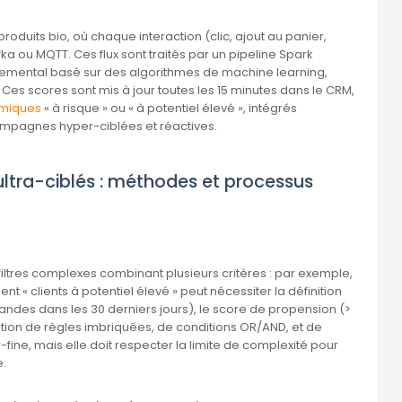
duits bio, où chaque interaction (clic, ajout au panier,
a ou MQTT. Ces flux sont traités par un pipeline Spark
emental basé sur des algorithmes de machine learning,
es scores sont mis à jour toutes les 15 minutes dans le CRM,
miques
« à risque » ou « à potentiel élevé », intégrés
ampagnes hyper-ciblées et réactives.
 ultra-ciblés : méthodes et processus
iltres complexes combinant plusieurs critères : par exemple,
 « clients à potentiel élevé » peut nécessiter la définition
ndes dans les 30 derniers jours), le score de propension (>
lisation de règles imbriquées, de conditions OR/AND, et de
ne, mais elle doit respecter la limite de complexité pour
e.