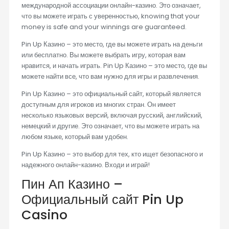
международной ассоциации онлайн-казино. Это означает,
что вы можете играть с уверенностью, knowing that your
money is safe and your winnings are guaranteed.
Pin Up Казино – это место, где вы можете играть на деньги
или бесплатно. Вы можете выбрать игру, которая вам
нравится, и начать играть. Pin Up Казино – это место, где вы
можете найти все, что вам нужно для игры и развлечения.
Pin Up Казино – это официальный сайт, который является
доступным для игроков из многих стран. Он имеет
несколько языковых версий, включая русский, английский,
немецкий и другие. Это означает, что вы можете играть на
любом языке, который вам удобен.
Pin Up Казино – это выбор для тех, кто ищет безопасного и
надежного онлайн-казино. Входи и играй!
Пин Ап Казино –
Официальный сайт Pin Up
Casino