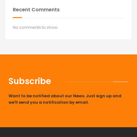
Recent Comments
No comments to show.
Subscribe
Want to be notified about our News. Just sign up and
we'll send you a notification by email.