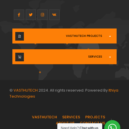
VASTHUTECH PROJECTS
SERVICES
©
VASTHUTECH
2024. All rights reserved. Powered By
Ithiya
Technologies
.
VASTHUTECH
SERVICES
PROJECTS
ABOUT US
CONTACT US
Need Help?
Chat with us