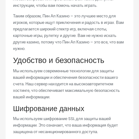
инструкции, чтобы вам помочь начать играть.
Таким образом, Пин Ап Казино – это лучшее место для
игроков, которые ищут приключения и радость в играх. Вам
предлагается широкий спектр игр, включая слоты,
карточные игры, рулетку и другие. Вам не нужно искать
другие казино, потому что Пин Ап Казино – это все, что вам
нужно.
Удобство и безопасность
Мы используем современные технологии для защиты
вашей информации и обеспечения безопасности вашего
счета. Наш сервер находится на высокоавторитетном
хостинге, что обеспечивает максимальную безопасность
вашей информации.
Шифрование данных
Мы используем шифрование SSL для защиты вашей
информации. Это означает, что ваша информация будет
защищена от несанкционированного доступа.