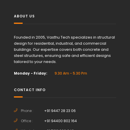
ABOUT US
Founded in 2005, Vasthu Tech specializes in structural
design for residential, industrial, and commercial
buildings. Our expertise covers both concrete and
steel structures, ensuring safe and efficient designs
tailored to your needs.
Monday - Friday:
9.30 Am - 5.30 Pm
CONTACT INFO
Phone :
+91 9447 28 23 06
Office :
+91 94400 802 164